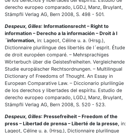
de los derechos y libertades del espíritu. Estudio de
derecho europeo comparado, LGDJ, Manz, Bruylant,
Stämpfli Verlag AG, Bern 2008, S. 498 - 501.
Despeux, Gilles
: Informationsrecht – Right to
information – Derecho a la información – Droit à l
´information,
in: Lageot, Céline u. a. (Hrsg.),
Dictionnaire plurilingue des libertés de l´esprit. Étude
de droit européen comparé. – Mehrsprachiges
Wörterbuch über die Geistesfreiheiten. Vergleichende
Studie europäischer Rechtsordnungen. – Multilingual
Dictionary of Freedoms of Thought. An Essay in
European Comparative Law. – Diccionario plurilingüe
de los derechos y libertades del espíritu. Estudio de
derecho europeo comparado, LGDJ, Manz, Bruylant,
Stämpfli Verlag AG, Bern 2008, S. 520 - 523.
Despeux, Gilles
: Pressefreiheit – Freedom of the
press – Libertad de prensa – Liberté de la presse,
in:
Lageot, Céline u. a. (Hrsg.), Dictionnaire plurilingue