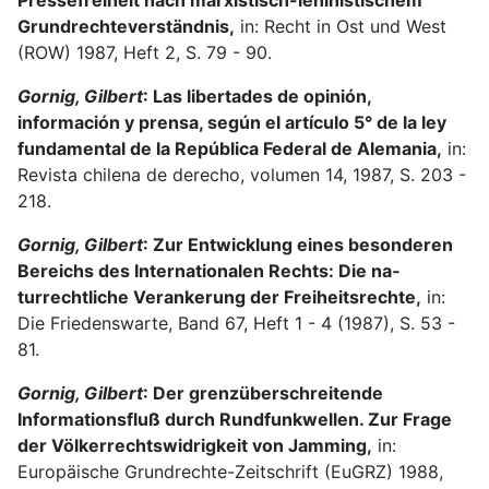
Pressefreiheit nach marxistisch-leninistischem
Grundrechteverständnis,
in: Recht in Ost und West
(ROW) 1987, Heft 2, S. 79 - 90.
Gornig, Gilbert
: Las libertades de opinión,
información y prensa, según el artí­culo 5° de la ley
fundamen­tal de la República Federal de Alemania,
in:
Revista chilena de de­recho, volumen 14, 1987, S. 203 -
218.
Gornig, Gilbert
: Zur Entwicklung eines besonderen
Bereichs des Internationalen Rechts: Die na­
turrechtliche Verankerung der Freiheitsrechte,
in:
Die Friedenswarte, Band 67, Heft 1 - 4 (1987), S. 53 -
81.
Gornig, Gilbert
: Der grenzüberschreitende
Informationsfluß durch Rundfunkwellen. Zur Frage
der Völkerrechtswidrigkeit von Jamming,
in:
Europäische Grundrechte-Zeitschrift (EuGRZ) 1988,