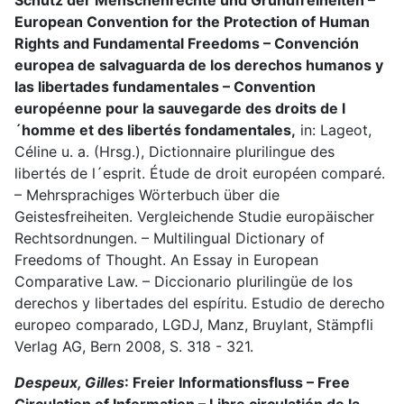
Schutz der Menschenrechte und Grundfreiheiten –
European Convention for the Protection of Human
Rights and Fundamental Freedoms – Convención
europea de salvaguarda de los derechos humanos y
las libertades fundamentales – Convention
européenne pour la sauvegarde des droits de l
´homme et des libertés fondamentales,
in: Lageot,
Céline u. a. (Hrsg.), Dictionnaire plurilingue des
libertés de l´esprit. Étude de droit européen comparé.
– Mehrsprachiges Wörterbuch über die
Geistesfreiheiten. Vergleichende Studie europäischer
Rechtsordnungen. – Multilingual Dictionary of
Freedoms of Thought. An Essay in European
Comparative Law. – Diccionario plurilingüe de los
derechos y libertades del espíritu. Estudio de derecho
europeo comparado, LGDJ, Manz, Bruylant, Stämpfli
Verlag AG, Bern 2008, S. 318 - 321.
Despeux, Gilles
: Freier Informationsfluss – Free