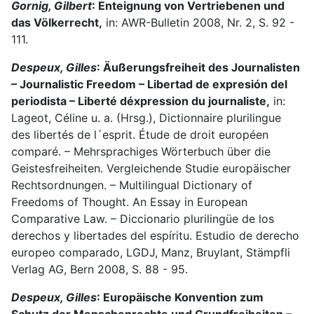
Gornig, Gilbert
: Enteignung von Vertriebenen und
das Völkerrecht,
in: AWR-Bulletin 2008, Nr. 2, S. 92 -
111.
Despeux, Gilles
: Äußerungsfreiheit des Journalisten
– Journalistic Freedom – Libertad de expresión del
periodista – Liberté déxpression du journaliste,
in:
Lageot, Céline u. a. (Hrsg.), Dictionnaire plurilingue
des libertés de l´esprit. Étude de droit européen
comparé. – Mehrsprachiges Wörterbuch über die
Geistesfreiheiten. Vergleichende Studie europäischer
Rechtsordnungen. – Multilingual Dictionary of
Freedoms of Thought. An Essay in European
Comparative Law. – Diccionario plurilingüe de los
derechos y libertades del espíritu. Estudio de derecho
europeo comparado, LGDJ, Manz, Bruylant, Stämpfli
Verlag AG, Bern 2008, S. 88 - 95.
Despeux, Gilles
: Europäische Konvention zum