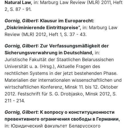
Natural Law,
in: Marburg Law Review (MLR) 2011, Heft
2, S. 87 - 91.
Gornig, Gilbert
: Klausur im Europarecht:
„Diskriminierende Eintrittspreise“,
in: Marburg Law
Review (MLR) 2012, Heft 1, S. 37 - 43.
Gornig, Gilbert
: Zur Verfassungsmäßigkeit der
Sicherungsverwahrung in Deutschland,
in:
Juristische Fakultät der Staatlichen Belarussischen
Universität u. a. (Hrsg.), Aktuelle Fragen des
rechtlichen Systems in der jetzt bestehenden Phase.
Materialien der internationalen wissenschaftlichen und
wirtschaftlichen Konferenz, Minsk 11. bis 12. Oktober
2012. Festschrift für S. G. Drobjasko, Minsk 2012, S.
211 - 214.
Gornig, Gilbert
: К вопросу о конституционности
превентивного ограничения свободы в Германии,
in: Юридический факультет Беларусского