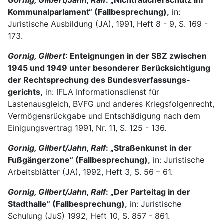
Gornig, Gilbert/Jahn, Ralf
: „Nichtraucherschutz im
Kommunalparlament“ (Fallbesprechung),
in:
Juristische Ausbil­dung (JA), 1991, Heft 8 - 9, S. 169 -
173.
Gornig, Gilbert
: Enteignungen in der SBZ zwischen
1945 und 1949 unter besonde­rer Berück­sichtigung
der Rechtsprechung des Bundesverfassungs­
gerichts,
in: IFLA Informationsdienst für
Lastenausgleich, BVFG und anderes Kriegsfolgenrecht,
Vermögensrückgabe und Entschädigung nach dem
Einigungsvertrag 1991, Nr. 11, S. 125 - 136.
Gornig, Gilbert/Jahn, Ralf
: „Straßenkunst in der
Fußgängerzone“ (Fallbesprechung),
in: Ju­ristische
Arbeits­blätter (JA), 1992, Heft 3, S. 56 – 61.
Gornig, Gilbert/Jahn, Ralf
: „Der Parteitag in der
Stadthalle“ (Fallbesprechung),
in: Juri­stische
Schulung (JuS) 1992, Heft 10, S. 857 - 861.