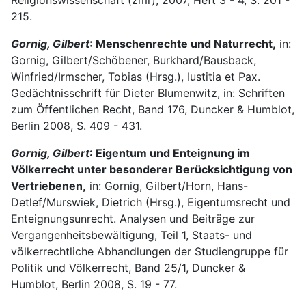
Religionswissenschaft (zmr), 2007, Heft 3 - 4, S. 201 -
215.
Gornig, Gilbert
: Menschenrechte und Naturrecht,
in:
Gornig, Gilbert/Schöbener, Burkhard/Bausback,
Winfried/Irmscher, Tobias (Hrsg.), Iustitia et Pax.
Gedächtnisschrift für Dieter Blumenwitz, in: Schriften
zum Öffentlichen Recht, Band 176, Duncker & Humblot,
Berlin 2008, S. 409 - 431.
Gornig, Gilbert
: Eigentum und Enteignung im
Völkerrecht unter besonderer Berücksichtigung von
Vertriebenen,
in: Gornig, Gilbert/Horn, Hans-
Detlef/Murswiek, Dietrich (Hrsg.), Eigentumsrecht und
Enteignungsunrecht. Analysen und Beiträge zur
Vergangenheitsbewältigung, Teil 1, Staats- und
völkerrechtliche Abhandlungen der Studiengruppe für
Politik und Völkerrecht, Band 25/1, Duncker &
Humblot, Berlin 2008, S. 19 - 77.