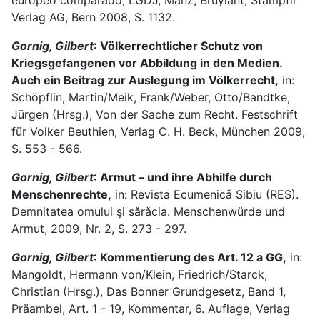
europeo comparado, LGDJ, Manz, Bruylant, Stämpfli
Verlag AG, Bern 2008, S. 1132.
Gornig, Gilbert
: Völkerrechtlicher Schutz von
Kriegsgefangenen vor Abbildung in den Medien.
Auch ein Beitrag zur Auslegung im Völkerrecht,
in:
Schöpflin, Martin/Meik, Frank/Weber, Otto/Bandtke,
Jürgen (Hrsg.), Von der Sache zum Recht. Festschrift
für Volker Beuthien, Verlag C. H. Beck, München 2009,
S. 553 - 566.
Gornig, Gilbert
: Armut – und ihre Abhilfe durch
Menschenrechte,
in: Revista Ecumenicǎ Sibiu (RES).
Demnitatea omului şi sǎrǎcia. Menschenwürde und
Armut, 2009, Nr. 2, S. 273 - 297.
Gornig, Gilbert
: Kommentierung des Art. 12 a GG,
in:
Mangoldt, Hermann von/Klein, Friedrich/Starck,
Christian (Hrsg.), Das Bonner Grundgesetz, Band 1,
Präambel, Art. 1 - 19, Kommentar, 6. Auflage, Verlag