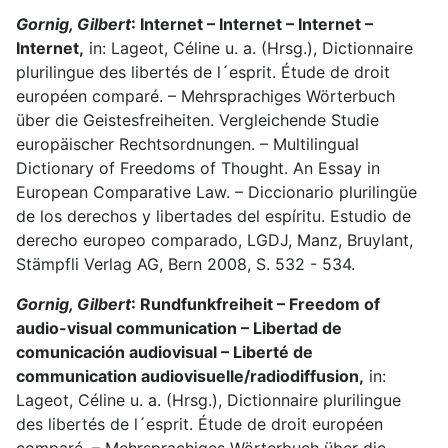
Gornig, Gilbert
: Internet – Internet – Internet –
Internet,
in: Lageot, Céline u. a. (Hrsg.), Dictionnaire
plurilingue des libertés de l´esprit. Étude de droit
européen comparé. – Mehrsprachiges Wörterbuch
über die Geistesfreiheiten. Vergleichende Studie
europäischer Rechtsordnungen. – Multilingual
Dictionary of Freedoms of Thought. An Essay in
European Comparative Law. – Diccionario plurilingüe
de los derechos y libertades del espíritu. Estudio de
derecho europeo comparado, LGDJ, Manz, Bruylant,
Stämpfli Verlag AG, Bern 2008, S. 532 - 534.
Gornig, Gilbert
: Rundfunkfreiheit – Freedom of
audio-visual communication – Libertad de
comunicación audiovisual – Liberté de
communication audiovisuelle/radiodiffusion,
in:
Lageot, Céline u. a. (Hrsg.), Dictionnaire plurilingue
des libertés de l´esprit. Étude de droit européen