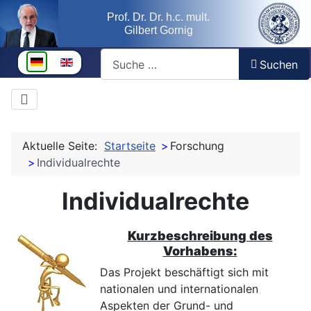
Prof. Dr. Dr. h.c. mult.
Gilbert Gornig
Suchen
Sprache auswählen
Suchen
Aktuelle Seite:
Startseite
Forschung
Individualrechte
Individualrechte
Kurzbeschreibung des
Vorhabens:
Das Projekt beschäftigt sich mit
nationalen und internationalen
Aspekten der Grund- und