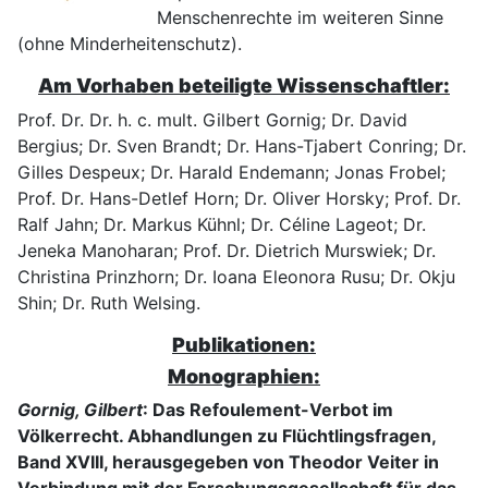
Menschenrechte im weiteren Sinne
(ohne Minderheitenschutz).
Am Vorhaben beteiligte Wissenschaftler:
Prof. Dr. Dr. h. c. mult. Gilbert Gornig; Dr. David
Bergius; Dr. Sven Brandt; Dr. Hans-Tjabert Conring; Dr.
Gilles Despeux; Dr. Harald Endemann; Jonas Frobel;
Prof. Dr. Hans-Detlef Horn; Dr. Oliver Horsky; Prof. Dr.
Ralf Jahn; Dr. Markus Kühnl; Dr. Céline Lageot; Dr.
Jeneka Manoharan; Prof. Dr. Dietrich Murswiek; Dr.
Christina Prinzhorn; Dr. Ioana Eleonora Rusu; Dr. Okju
Shin; Dr. Ruth Welsing.
Publikationen:
Monographien:
Gornig, Gilbert
: Das Refoulement-Verbot im
Völkerrecht. Abhandlungen zu Flücht­lingsfragen,
Band XVIII, herausgegeben von Theodor Veiter in
Verbindung mit der Forschungsgesellschaft für das