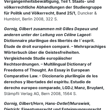
Vergangenheitsbewältigung, Teil 1. Staats- und
völkerrechtliche Abhandlungen der Studiengruppe
für Politik und Völkerrecht, Band 25/1,
Duncker &
Humblot, Berlin 2008, 322 S.
Gornig, Gilbert zusammen mit Gilles Depeux und
anderen unter der Leitung von Céline Lageot
:
Dictionnaire plurilingue des libertés de l´esprit.
Étude de droit européen comparé. – Mehrsprachiges
Wörterbuch über die Geistesfreiheiten.
Vergleichende Studie europäischer
Rechtsordnungen. – Multilingual Dictionary of
Freedoms of Thought. An Essay in European
Comparative Law. – Diccionario plurilingüe de los
derechos y libertades del espíritu. Estudio de
derecho europeo comparado, LGDJ, Manz, Bruylant,
Stämpfli Verlag AG, Bern 2008, 1564 S.
Gornig, Gilbert/Horn, Hans-Detlef/Murswiek,
Dietrich
: Eigentumsrecht und Enteignungsunrecht.