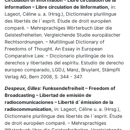
Circulation of Information – Libre circulatión de la
information – Libre circulation de línformation,
in:
Lageot, Céline u. a. (Hrsg.), Dictionnaire plurilingue
des libertés de l´esprit. Étude de droit européen
comparé. – Mehrsprachiges Wörterbuch über die
Geistesfreiheiten. Vergleichende Studie europäischer
Rechtsordnungen. – Multilingual Dictionary of
Freedoms of Thought. An Essay in European
Comparative Law. – Diccionario plurilingüe de los
derechos y libertades del espíritu. Estudio de derecho
europeo comparado, LGDJ, Manz, Bruylant, Stämpfli
Verlag AG, Bern 2008, S. 344 - 347.
Despeux, Gilles
: Funksendefreiheit – Freedom of
Broadcasting – Libertad de emisión de
radiocomunicaciones – Liberté d´émission de la
radiocommunication,
in: Lageot, Céline u. a. (Hrsg.),
Dictionnaire plurilingue des libertés de l´esprit. Étude
de droit européen comparé. – Mehrsprachiges