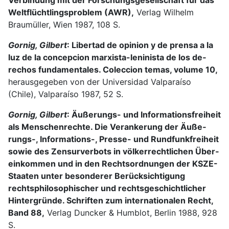
Weltflücht­lingsproblem (AWR),
Verlag Wilhelm
Braumüller, Wien 1987, 108 S.
Gornig, Gilbert
: Libertad de opinion y de prensa a la
luz de la concepcion mar­xista-leninista de los de­
rechos fundamentales. Coleccion temas, volume 10,
herausgegeben von der Universi­dad Valparaíso
(Chile), Valpa­raíso 1987, 52 S.
Gornig, Gilbert
: Äußerungs- und Informationsfreiheit
als Menschenrechte. Die Verankerung der Äuße­
rungs-, Informations-, Presse- und Rund­funkfreiheit
sowie des Zensurver­bots in völker­rechtlichen Über­
einkommen und in den Rechtsordnungen der KSZE-
Staaten unter besonderer Berücksichtigung
rechtsphilosophischer und rechtsge­schichtlicher
Hinter­gründe. Schriften zum internationalen Recht,
Band 88,
Verlag Duncker & Humblot, Ber­lin 1988, 928
S.