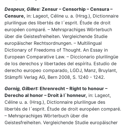
Despeux, Gilles
: Zensur – Censorhip – Censura –
Censure,
in: Lageot, Céline u. a. (Hrsg.), Dictionnaire
plurilingue des libertés de l´esprit. Étude de droit
européen comparé. – Mehrsprachiges Wörterbuch
über die Geistesfreiheiten. Vergleichende Studie
europäischer Rechtsordnungen. – Multilingual
Dictionary of Freedoms of Thought. An Essay in
European Comparative Law. – Diccionario plurilingüe
de los derechos y libertades del espíritu. Estudio de
derecho europeo comparado, LGDJ, Manz, Bruylant,
Stämpfli Verlag AG, Bern 2008, S. 1240 - 1242.
Gornig, Gilbert
: Ehrenrecht – Right to honour –
Derecho al honor – Droit à l`honneur,
in: Lageot,
Céline u. a. (Hrsg.), Dictionnaire plurilingue des
libertés de l´esprit. Étude de droit européen comparé.
– Mehrsprachiges Wörterbuch über die
Geistesfreiheiten. Vergleichende Studie europäischer