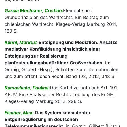
García Mechsner, Cristián
:
Elemente und
Grundprinzipien des Wahlrechts. Ein Beitrag zum
chilenischen Wahlrecht, Klages-Verlag Marburg 2011,
189 S.
Kühnl, Markus
:
Enteignung und Mediation. Ansätze
mediativer Konfliktlösung hinsichtlich einer
Enteignung zur Realisierung
planfeststellungsbedürftiger Großvorhaben,
in:
Gornig, Gilbert (Hrsg.), Schriften zum internationalen
und zum öffentlichen Recht, Band 102, 2012, 348 S.
Ramaskaite, Paulina
:
Das Kartellverbot nach Art. 101
AEUV. Eine Analyse der Rechtsprechung des EuGH,
Klages-Verlag Marburg 2012, 298 S.
Fischer, Max
:
Das System konsistenter
Entgeltregulierung im deutschen
Telekommunikationsrecht,
in: Gornig, Gilbert (Hrsg.),