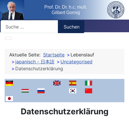
Prof. Dr. Dr. h.c. mult.
Gilbert Gornig
Suchen
Suchen
Aktuelle Seite:
Startseite
Lebenslauf
japanisch - 日本語
Uncategorised
Datenschutzerklärung
deutsch
bayrisch -- boarisch
französisch - français
englisch - english
spanisch - español
italienisch - itali
polnisch - po
rumänisch - românesc
ungarisch - magyar
russisch - pусская
koreanisch - 한국어 이
arabisch - السيرة الذاتية العربية
chinesisch - 
mongolisch 
japanisch - 履歴書
Datenschutzerklärung