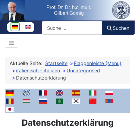
Prof. Dr. Dr. h.c. mult.
Gilbert Gornig
Suchen
Sprache auswählen
Suchen
Aktuelle Seite:
Startseite
Flaggenleiste (Menu)
italienisch - italiano
Uncategorised
Datenschutzerklärung
deutsch
bayrisch -- boarisch
französisch - français
englisch - english
spanisch - español
italienisch - itali
polnisch -
rumänisch - românesc
ungarisch - magyar
russisch - pусская
koreanisch - 한국어 이
arabisch - السيرة الذاتية العربية
chinesisch - 
mongolis
japanisch - 履歴書
Datenschutzerklärung