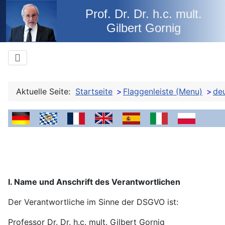
Prof. Dr. Dr. h.c. mult.
Gilbert Gornig
Aktuelle Seite:
Startseite
Flaggenleiste (Menu)
de
deutsch
bayrisch -- boarisch
französisch - français
spanisch - español
italienisch - ita
englisch - english
polnisch
rumä
I. Name und Anschrift des Verantwortlichen
Der Verantwortliche im Sinne der DSGVO ist:
Professor Dr. Dr. h.c. mult. Gilbert Gornig