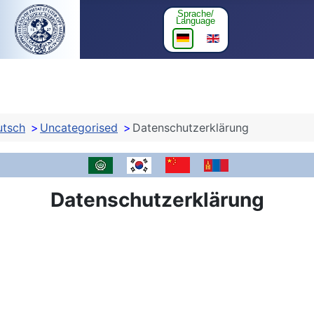
Sprache/
Sprache auswählen
Language
utsch
Uncategorised
Datenschutzerklärung
liano
koreanisch - 한국어 이력서
arabisch - السيرة الذاتية العربية
 - polski
nisch - românesc
ungarisch - magyar
russisch - pусская
chinesisch - 中文履歷
mongolisch - m
japanisch -
Datenschutzerklärung