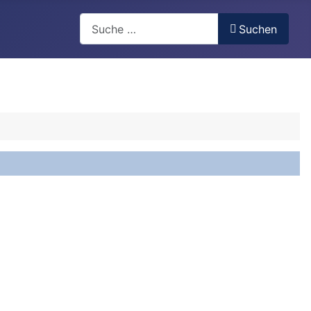
Suchen
Suchen
онгол
 履歴書